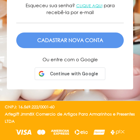
Esqueceu sua senha?
para
CLIQUE AQUI
recebê-la por e-mail
ENVIAR
Ou entre com o Google
CNPJ: 16.569.222/0001-60
Artegift Jmm8X Comercio de Artigos Para Armarinhos e Presentes
LTDA