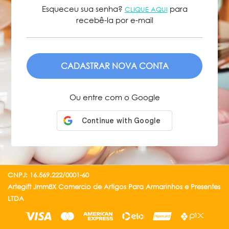
Esqueceu sua senha?
para
CLIQUE AQUI
recebê-la por e-mail
ENVIAR
Ou entre com o Google
CNPJ: 16.569.222/0001-60
Artegift Jmm8X Comercio de Artigos Para Armarinhos e Presentes
LTDA