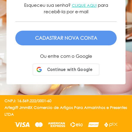
Esqueceu sua senha?
para
CLIQUE AQUI
recebê-la por e-mail
ENVIAR
Ou entre com o Google
CNPJ: 16.569.222/0001-60
Artegift Jmm8X Comercio de Artigos Para Armarinhos e Presentes
LTDA