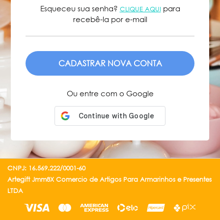
Esqueceu sua senha?
para
CLIQUE AQUI
recebê-la por e-mail
ENVIAR
Ou entre com o Google
CNPJ: 16.569.222/0001-60
Artegift Jmm8X Comercio de Artigos Para Armarinhos e Presentes
LTDA