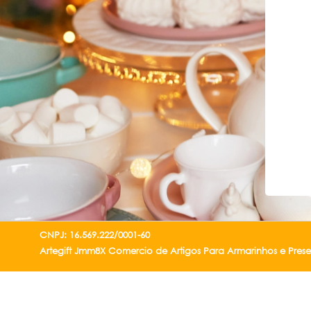
CNPJ: 16.569.222/0001-60
Artegift Jmm8X Comercio de Artigos Para Armarinhos e Pres