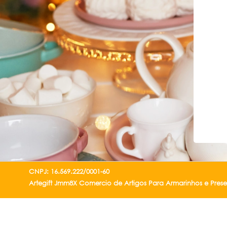
CNPJ: 16.569.222/0001-60
Artegift Jmm8X Comercio de Artigos Para Armarinhos e Pres