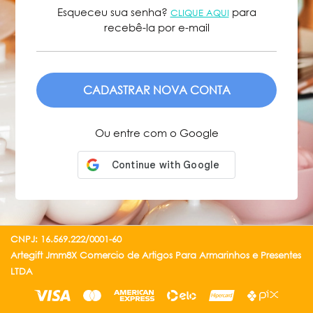
Esqueceu sua senha?
para
CLIQUE AQUI
recebê-la por e-mail
ENVIAR
Ou entre com o Google
CNPJ: 16.569.222/0001-60
Artegift Jmm8X Comercio de Artigos Para Armarinhos e Presentes
LTDA