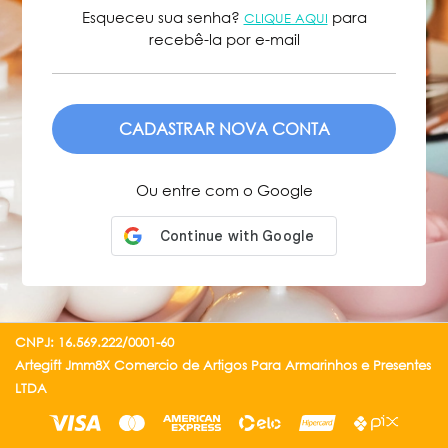
Esqueceu sua senha?
para
CLIQUE AQUI
recebê-la por e-mail
ENVIAR
Ou entre com o Google
CNPJ: 16.569.222/0001-60
Artegift Jmm8X Comercio de Artigos Para Armarinhos e Presentes
LTDA