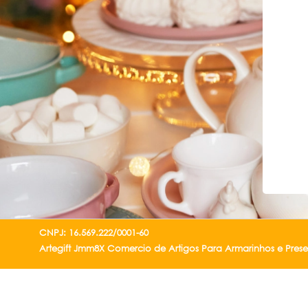
CNPJ: 16.569.222/0001-60
Artegift Jmm8X Comercio de Artigos Para Armarinhos e Pres