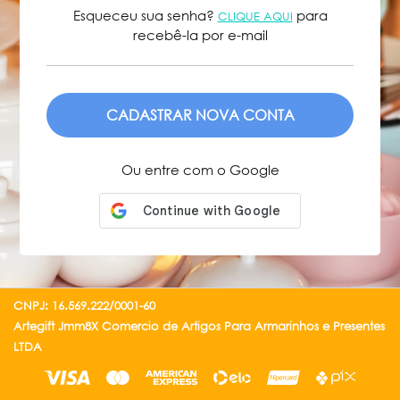
Esqueceu sua senha?
para
CLIQUE AQUI
recebê-la por e-mail
ENVIAR
Ou entre com o Google
CNPJ: 16.569.222/0001-60
Artegift Jmm8X Comercio de Artigos Para Armarinhos e Presentes
LTDA