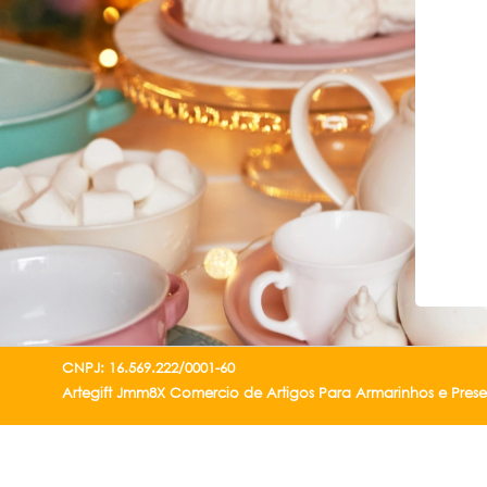
CNPJ: 16.569.222/0001-60
Artegift Jmm8X Comercio de Artigos Para Armarinhos e Pres