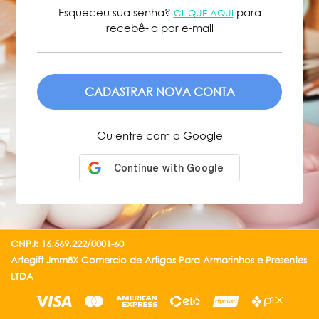
Esqueceu sua senha?
para
CLIQUE AQUI
recebê-la por e-mail
ENVIAR
Ou entre com o Google
CNPJ: 16.569.222/0001-60
Artegift Jmm8X Comercio de Artigos Para Armarinhos e Presentes
LTDA