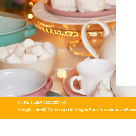
CNPJ: 16.569.222/0001-60
Artegift Jmm8X Comercio de Artigos Para Armarinhos e Pres