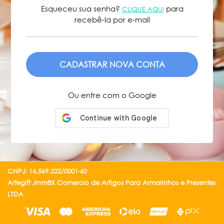
Esqueceu sua senha?
para
CLIQUE AQUI
recebê-la por e-mail
ENVIAR
Ou entre com o Google
CNPJ: 16.569.222/0001-60
Artegift Jmm8X Comercio de Artigos Para Armarinhos e Presentes
LTDA