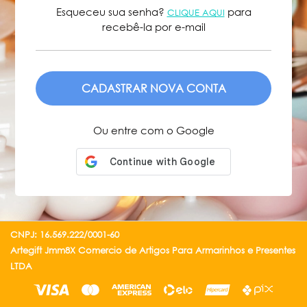
Esqueceu sua senha?
para
CLIQUE AQUI
recebê-la por e-mail
ENVIAR
Ou entre com o Google
CNPJ: 16.569.222/0001-60
Artegift Jmm8X Comercio de Artigos Para Armarinhos e Presentes
LTDA